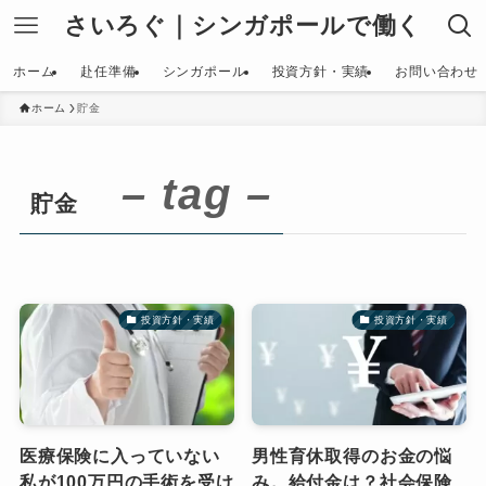
さいろぐ｜シンガポールで働く
ホーム
赴任準備
シンガポール
投資方針・実績
お問い合わせ
ホーム
貯金
– tag –
貯金
投資方針・実績
投資方針・実績
医療保険に入っていない
男性育休取得のお金の悩
私が100万円の手術を受け
み。給付金は？社会保険