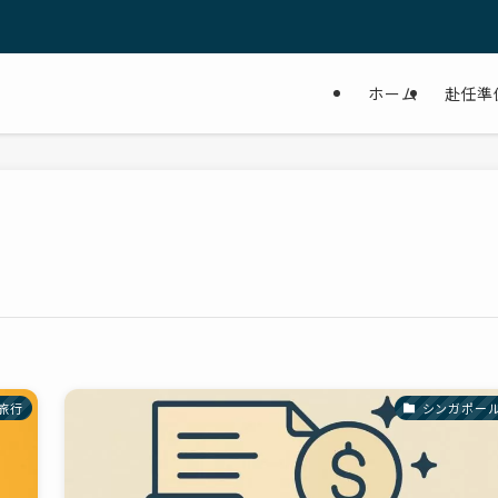
ホーム
赴任準
旅行
シンガポー