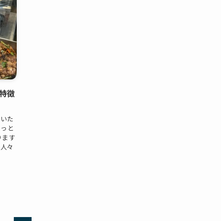
特徴
聞いた
もっと
ります
の人々