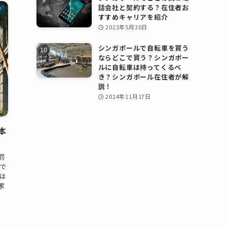
話会社と契約する？在住者お
行
すすめキャリアを紹介
2023年5月30日
シンガポールで自転車を買う
ならどこで買う？シンガポー
ルに自転車は持ってくるべ
き？シンガポール在住者が解
説！
2024年11月17日
本
罰
で
は
家