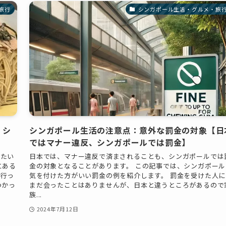
旅行
シンガポール生活・グルメ・旅
！シ
シンガポール生活の注意点：意外な罰金の対象【日
ではマナー違反、シンガポールでは罰金】
したい
日本では、マナー違反で済まされることも、シンガポールでは
にある
金の対象となることがあります。 この記事では、シンガポール
に行っ
気を付けた方がいい罰金の例を紹介します。 罰金を受けた人に
つかっ
まだ会ったことはありませんが、日本と違うところがあるので
族...
2024年7月12日