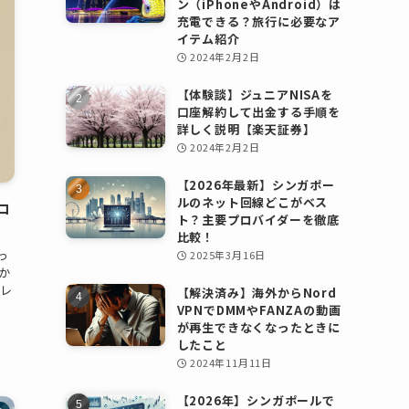
ン（iPhoneやAndroid）は
充電できる？旅行に必要なア
イテム紹介
2024年2月2日
【体験談】ジュニアNISAを
口座解約して出金する手順を
詳しく説明【楽天証券】
2024年2月2日
【2026年最新】シンガポー
ルのネット回線どこがベス
コ
ト？主要プロバイダーを徹底
比較！
っ
2025年3月16日
か
マレ
【解決済み】海外からNord
VPNでDMMやFANZAの動画
が再生できなくなったときに
したこと
2024年11月11日
【2026年】シンガポールで