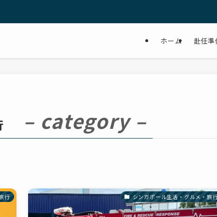
ホーム
赴任準
– category –
行
旅行
シンガポール生活・グルメ・旅