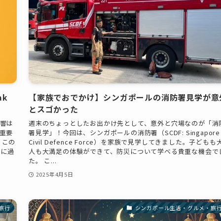
ak
【家族でおでかけ】シンガポールの消防署見学が意
とスゴかった
響は
週末のちょっとしたお出かけ先として、意外と穴場なのが「消
重要
署見学」！今回は、シンガポールの消防署（SCDF: Singapore
 この
Civil Defence Force）を家族で見学してきました。子どもも
うに過
人も大満足の体験ができて、防災について学べる貴重な機会で
た。 こ...
2025年4月5日
旅行
シンガポール生活・グルメ・旅