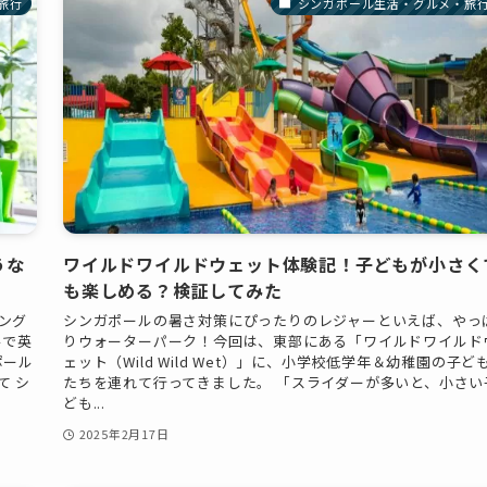
旅行
シンガポール生活・グルメ・旅
うな
ワイルドワイルドウェット体験記！子どもが小さく
も楽しめる？検証してみた
ング
シンガポールの暑さ対策にぴったりのレジャーといえば、やっ
ルで英
りウォーターパーク！今回は、東部にある「ワイルドワイルド
ポール
ェット（Wild Wild Wet）」に、小学校低学年＆幼稚園の子ど
て シ
たちを連れて行ってきました。 「スライダーが多いと、小さい
ども...
2025年2月17日