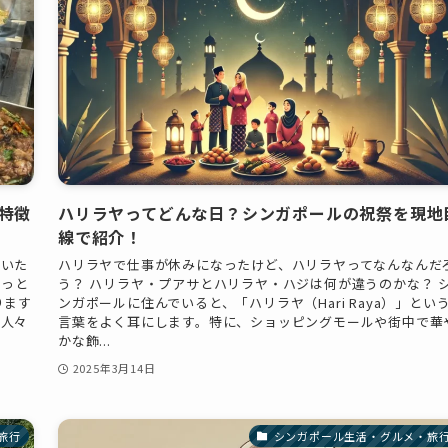
特徴
ハリラヤってどんな日？シンガポールの祝祭を現地
線で紹介！
聞いた
ハリラヤで仕事が休みになったけど、ハリラヤってなんなんだ
もっと
う？ ハリラヤ・プアサとハリラヤ・ハジは何が違うのかな？ 
ります
ンガポールに住んでいると、「ハリラヤ（Hari Raya）」とい
の人々
言葉をよく耳にします。特に、ショッピングモールや街中で華
かな飾...
2025年3月14日
旅行
シンガポール生活・グルメ・旅