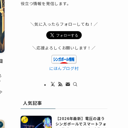
役立つ情報を発信します。
＼気に入ったらフォローしてね！／
＼応援よろしくお願いします！／
目
にほんブログ村
ろ
シ
う
や
人気記事
【2026年最新】電圧の違う
シンガポールでスマートフォ
行