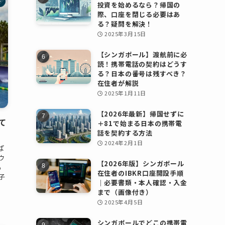
行
投資を始めるなら？帰国の
際、口座を閉じる必要はあ
る？疑問を解決！
2025年3月15日
【シンガポール】渡航前に必
読！携帯電話の契約はどうす
る？日本の番号は残すべき？
在住者が解説
2025年1月11日
【2026年最新】帰国せずに
て
＋81で始まる日本の携帯電
話を契約する方法
2024年2月1日
ぱ
ウ
【2026年版】シンガポール
も
在住者のIBKR口座開設手順
子
｜必要書類・本人確認・入金
まで（画像付き）
2025年4月5日
シンガポールでどこの携帯電