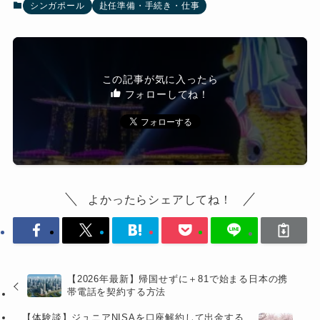
シンガポール
赴任準備・手続き・仕事
この記事が気に入ったら
フォローしてね！
よかったらシェアしてね！
【2026年最新】帰国せずに＋81で始まる日本の携
帯電話を契約する方法
【体験談】ジュニアNISAを口座解約して出金する