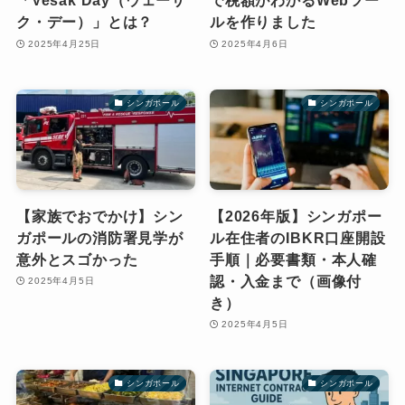
「Vesak Day（ウェーサ
で税額がわかるWebツー
ク・デー）」とは？
ルを作りました
2025年4月25日
2025年4月6日
シンガポール
シンガポール
【家族でおでかけ】シン
【2026年版】シンガポー
ガポールの消防署見学が
ル在住者のIBKR口座開設
意外とスゴかった
手順｜必要書類・本人確
認・入金まで（画像付
2025年4月5日
き）
2025年4月5日
シンガポール
シンガポール