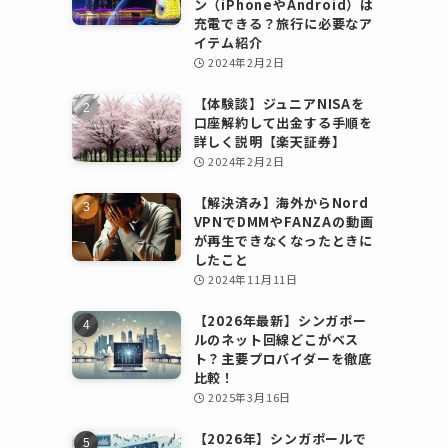
ン（iPhoneやAndroid）は
充電できる？旅行に必要なア
イテム紹介
2024年2月2日
【体験談】ジュニアNISAを
口座解約して出金する手順を
詳しく説明【楽天証券】
2024年2月2日
【解決済み】海外からNord
VPNでDMMやFANZAの動画
が再生できなくなったときに
したこと
2024年11月11日
【2026年最新】シンガポー
ルのネット回線どこがベス
ト？主要プロバイダーを徹底
比較！
2025年3月16日
【2026年】シンガポールで