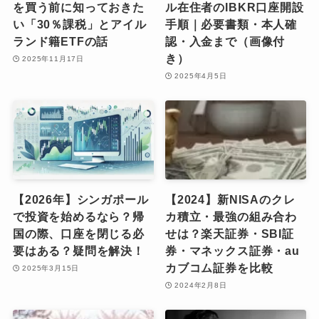
を買う前に知っておきた
ル在住者のIBKR口座開設
い「30％課税」とアイル
手順｜必要書類・本人確
ランド籍ETFの話
認・入金まで（画像付
き）
2025年11月17日
2025年4月5日
【2026年】シンガポール
【2024】新NISAのクレ
で投資を始めるなら？帰
カ積立・最強の組み合わ
国の際、口座を閉じる必
せは？楽天証券・SBI証
要はある？疑問を解決！
券・マネックス証券・au
カブコム証券を比較
2025年3月15日
2024年2月8日