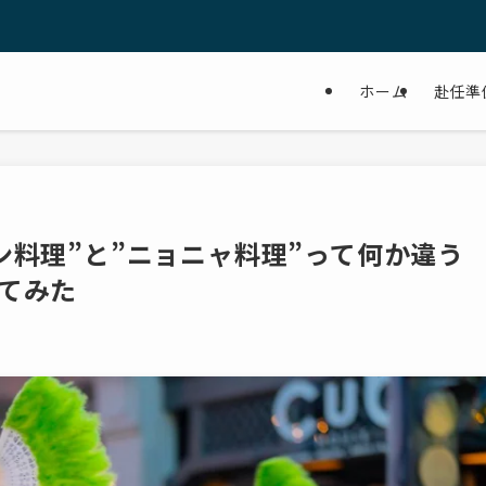
ホーム
赴任準
ン料理”と”ニョニャ料理”って何か違う
てみた