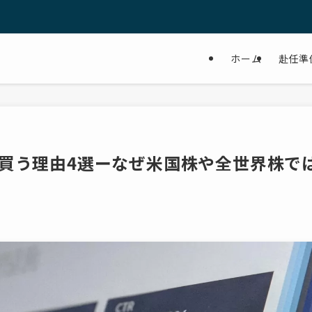
ホーム
赴任準
買う理由4選ーなぜ米国株や全世界株で