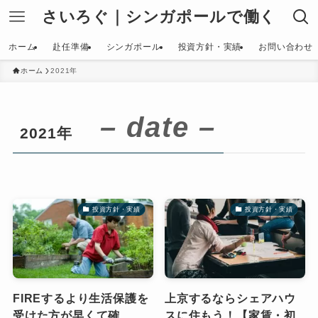
さいろぐ｜シンガポールで働く
ホーム
赴任準備
シンガポール
投資方針・実績
お問い合わせ
ホーム
2021年
– date –
2021年
投資方針・実績
投資方針・実績
FIREするより生活保護を
上京するならシェアハウ
受けた方が早くて確
スに住もう！【家賃・初